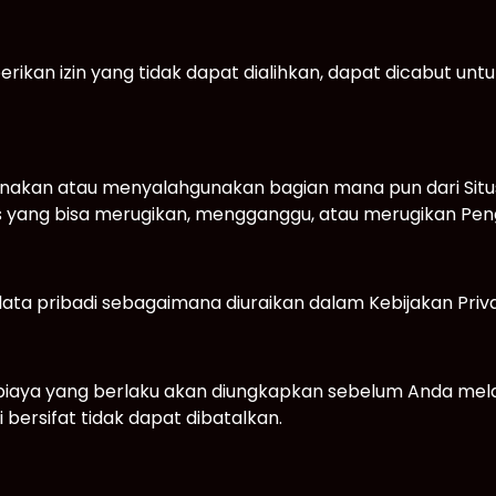
rikan izin yang tidak dapat dialihkan, dapat dicabut u
unakan atau menyalahgunakan bagian mana pun dari Situ
tas yang bisa merugikan, mengganggu, atau merugikan Pengg
 pribadi sebagaimana diuraikan dalam Kebijakan Priva
s, biaya yang berlaku akan diungkapkan sebelum Anda me
ersifat tidak dapat dibatalkan.