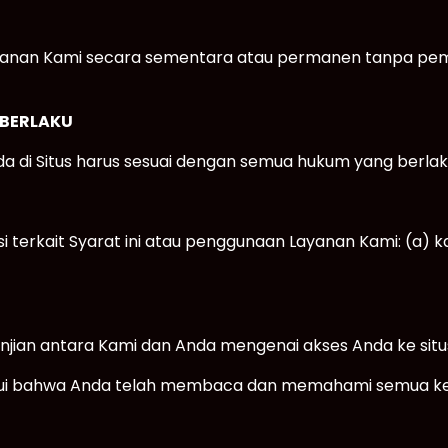
yanan Kami secara sementara atau permanen tanpa pem
BERLAKU
a di Situs harus sesuai dengan semua hukum yang berlaku 
 terkait Syarat ini atau penggunaan Layanan Kami: (a) 
anjian antara Kami dan Anda mengenai akses Anda ke situ
ui bahwa Anda telah membaca dan memahami semua keten