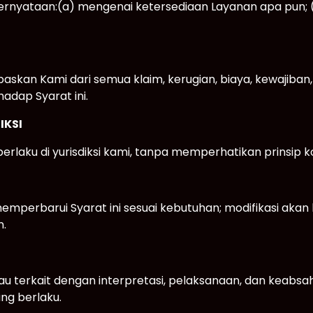
rnyataan:(a) mengenai ketersediaan Layanan apa pun; (
kan Kami dari semua klaim, kerugian, biaya, kewajiban, 
adap Syarat ini.
IKSI
berlaku di yurisdiksi kami, tanpa memperhatikan prinsip 
emperbarui Syarat ini sesuai kebutuhan; modifikasi aka
n.
u terkait dengan interpretasi, pelaksanaan, dan keabsaha
ng berlaku.