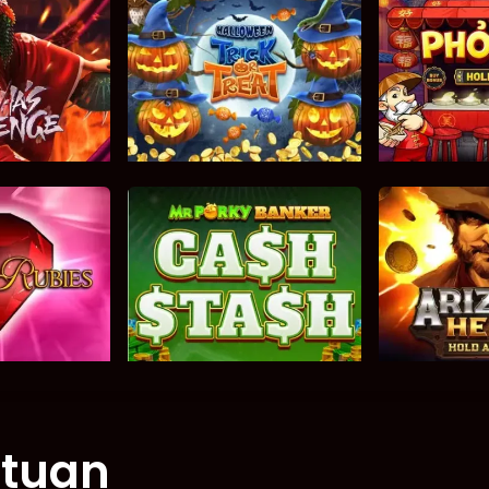
ntuan