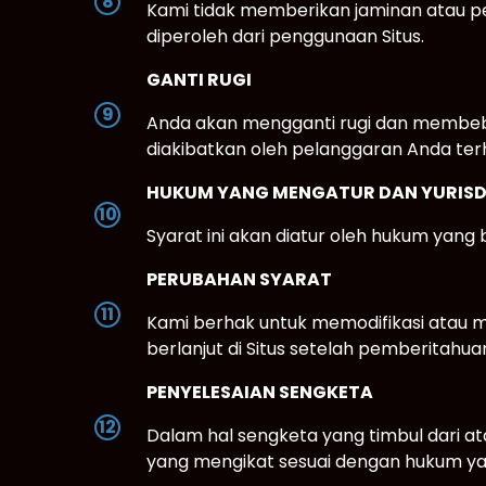
Kami tidak memberikan jaminan atau pe
diperoleh dari penggunaan Situs.
GANTI RUGI
Anda akan mengganti rugi dan membebas
diakibatkan oleh pelanggaran Anda terh
HUKUM YANG MENGATUR DAN YURISD
Syarat ini akan diatur oleh hukum yang 
PERUBAHAN SYARAT
Kami berhak untuk memodifikasi atau m
berlanjut di Situs setelah pemberitahua
PENYELESAIAN SENGKETA
Dalam hal sengketa yang timbul dari ata
yang mengikat sesuai dengan hukum ya