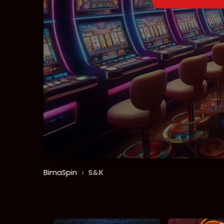
›
BimaSpin
S&K