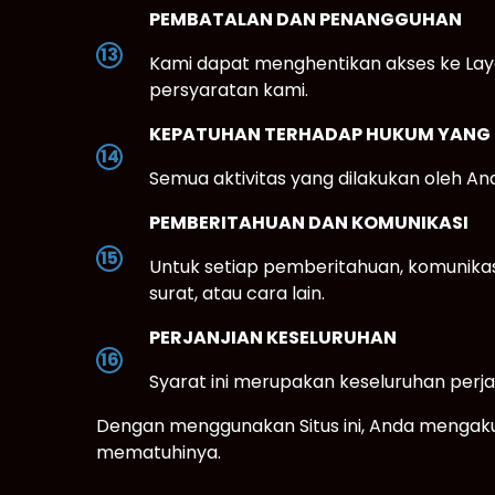
PEMBATALAN DAN PENANGGUHAN
Kami dapat menghentikan akses ke La
persyaratan kami.
KEPATUHAN TERHADAP HUKUM YANG 
Semua aktivitas yang dilakukan oleh And
PEMBERITAHUAN DAN KOMUNIKASI
Untuk setiap pemberitahuan, komunikasi
surat, atau cara lain.
PERJANJIAN KESELURUHAN
Syarat ini merupakan keseluruhan perj
Dengan menggunakan Situs ini, Anda mengak
mematuhinya.