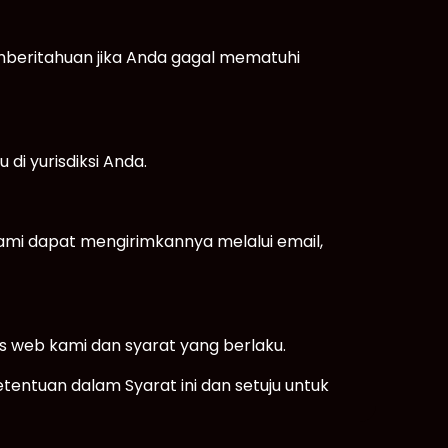
beritahuan jika Anda gagal mematuhi
di yurisdiksi Anda.
kami dapat mengirimkannya melalui email,
s web kami dan syarat yang berlaku.
tuan dalam Syarat ini dan setuju untuk