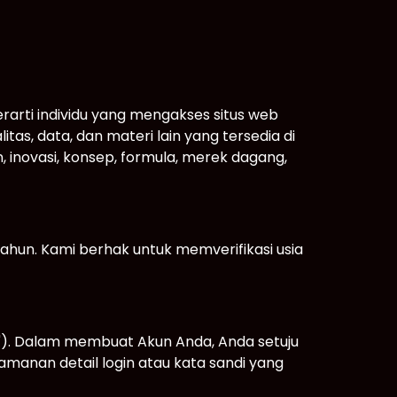
berarti individu yang mengakses situs web
itas, data, dan materi lain yang tersedia di
 inovasi, konsep, formula, merek dagang,
tahun. Kami berhak untuk memverifikasi usia
). Dalam membuat Akun Anda, Anda setuju
amanan detail login atau kata sandi yang