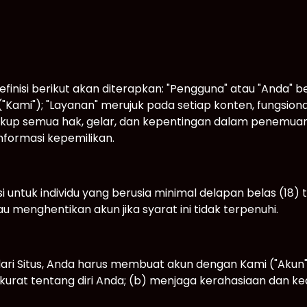
definisi berikut akan diterapkan: "Pengguna" atau "Anda" 
("Kami"); "Layanan" merujuk pada setiap konten, fungsional
akup semua hak, gelar, dan kepentingan dalam penemuan,
informasi kepemilikan.
untuk individu yang berusia minimal delapan belas (18) 
menghentikan akun jika syarat ini tidak terpenuhi.
i Situs, Anda harus membuat akun dengan Kami ("Akun"
urat tentang diri Anda; (b) menjaga kerahasiaan dan ke